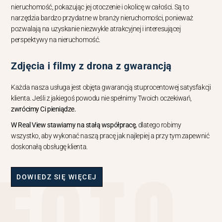
nieruchomość, pokazując jej otoczenie i okolicę w całości. Są to
narzędzia bardzo przydatne w branży nieruchomości, ponieważ
pozwalają na uzyskanie niezwykle atrakcyjnej i interesującej
perspektywy na nieruchomość.
Zdjęcia i filmy z drona z gwarancją
Każda nasza usługa jest objęta gwarancją stuprocentowej satysfakcji
klienta. Jeśli z jakiegoś powodu nie spełnimy Twoich oczekiwań,
zwrócimy Ci pieniądze.
W Real
View
stawiamy na stałą współpracę,
dlatego robimy
wszystko, aby wykonać naszą pracę jak najlepiej a przy tym zapewnić
doskonałą obsługę klienta.
FOTO
DOWIEDZ SIĘ WIĘCEJ