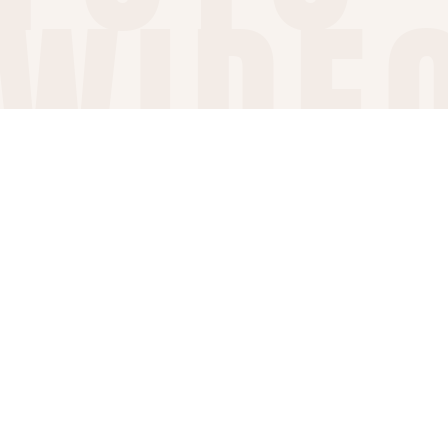
WIDE
Profesjonalny fotograf wnętrz
Radom
Twoja Nieruchomość w Najlepszym Świetle
Real View oferuje profesjonalne usługi fotografii wnętrz i
nieruchomości w Radomiu, zapewniając zdjęcia, które
przyciągną uwagę potencjalnych klientów i inwestorów.