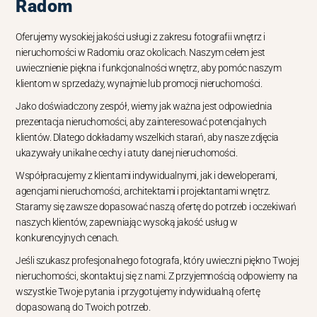
Radom
Oferujemy wysokiej jakości usługi z zakresu fotografii wnętrz i
nieruchomości w Radomiu oraz okolicach. Naszym celem jest
uwiecznienie piękna i funkcjonalności wnętrz, aby pomóc naszym
klientom w sprzedaży, wynajmie lub promocji nieruchomości.
Jako doświadczony zespół, wiemy jak ważna jest odpowiednia
prezentacja nieruchomości, aby zainteresować potencjalnych
klientów. Dlatego dokładamy wszelkich starań, aby nasze zdjęcia
ukazywały unikalne cechy i atuty danej nieruchomości.
Współpracujemy z klientami indywidualnymi, jak i deweloperami,
agencjami nieruchomości, architektami i projektantami wnętrz.
Staramy się zawsze dopasować naszą ofertę do potrzeb i oczekiwań
naszych klientów, zapewniając wysoką jakość usług w
konkurencyjnych cenach.
Jeśli szukasz profesjonalnego fotografa, który uwieczni piękno Twojej
nieruchomości, skontaktuj się z nami. Z przyjemnością odpowiemy na
wszystkie Twoje pytania i przygotujemy indywidualną ofertę
dopasowaną do Twoich potrzeb.