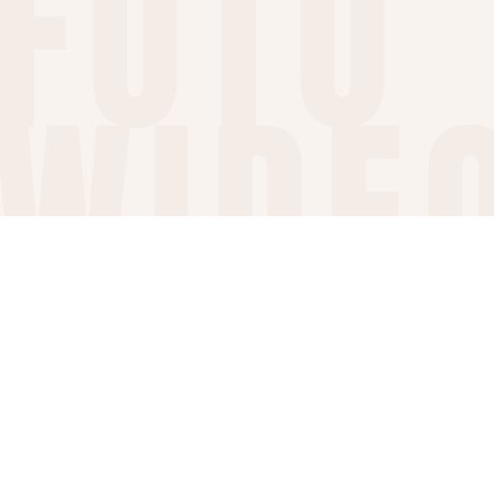
FOTO
WIDE
Profesjonalny fotograf wnętrz
Ożarów Mazowiecki
Nasze usługi pomagają w atrakcyjnej prezentacji
nieruchomości, umożliwiając potencjalnym klientom lepsze